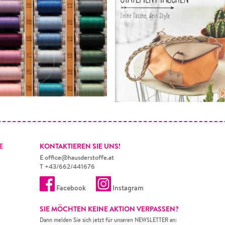
E
KONTAKTIEREN SIE UNS!
E
office@hausderstoffe.at
T
+43/662/441676
Facebook
Instagram
SIE MÖCHTEN KEINE AKTION VERPASSEN?
Dann melden Sie sich jetzt für unseren NEWSLETTER an: