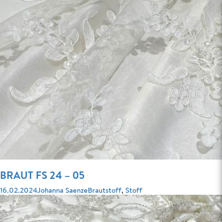
BRAUT FS 24 – 05
Veröffentlicht
Autor
Kategorien
16.02.2024
Johanna Saenze
Brautstoff
,
Stoff
am