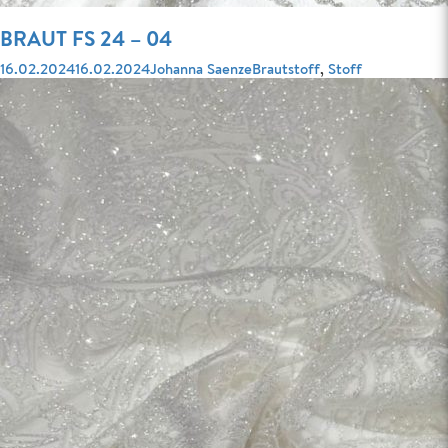
BRAUT FS 24 – 04
Veröffentlicht
Autor
Kategorien
16.02.2024
16.02.2024
Johanna Saenze
Brautstoff
,
Stoff
am