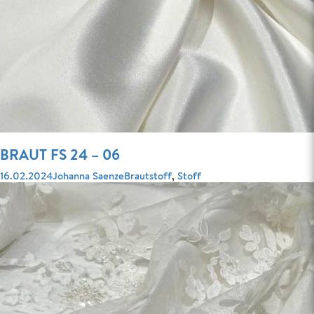
BRAUT FS 24 – 06
Veröffentlicht
Autor
Kategorien
16.02.2024
Johanna Saenze
Brautstoff
,
Stoff
am