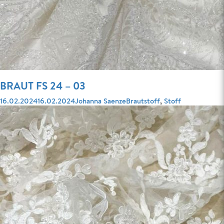
BRAUT FS 24 – 03
Veröffentlicht
Autor
Kategorien
16.02.2024
16.02.2024
Johanna Saenze
Brautstoff
,
Stoff
am