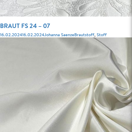
BRAUT FS 24 – 07
Veröffentlicht
Autor
Kategorien
16.02.2024
16.02.2024
Johanna Saenze
Brautstoff
,
Stoff
am