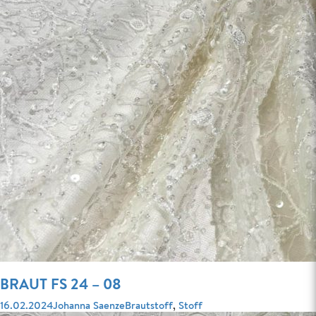
BRAUT FS 24 – 08
Veröffentlicht
Autor
Kategorien
16.02.2024
Johanna Saenze
Brautstoff
,
Stoff