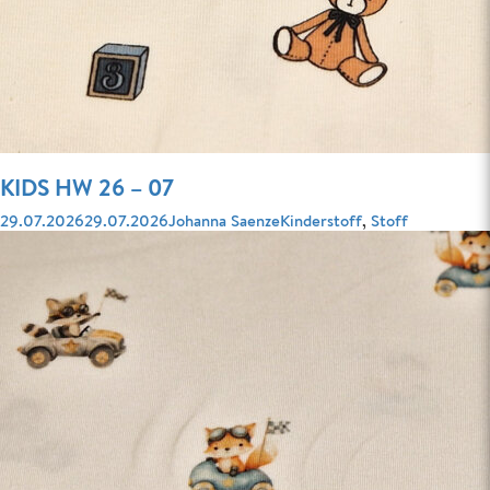
KIDS HW 26 – 07
Veröffentlicht
Autor
Kategorien
29.07.2026
29.07.2026
Johanna Saenze
Kinderstoff
,
Stoff
am