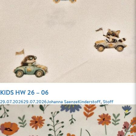
KIDS HW 26 – 06
Veröffentlicht
Autor
Kategorien
29.07.2026
29.07.2026
Johanna Saenze
Kinderstoff
,
Stoff
am