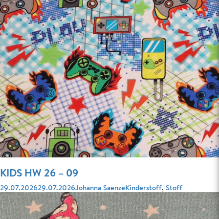
KIDS HW 26 – 09
Veröffentlicht
Autor
Kategorien
29.07.2026
29.07.2026
Johanna Saenze
Kinderstoff
,
Stoff
am