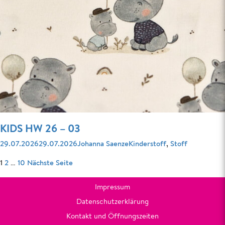
KIDS HW 26 – 03
Veröffentlicht
Autor
Kategorien
29.07.2026
29.07.2026
Johanna Saenze
Kinderstoff
,
Stoff
am
SEITENNUMMERIERUNG
Seite
Seite
Seite
1
2
…
10
Nächste Seite
DER
BEITRÄGE
Impressum
Datenschutzerklärung
Kontakt und Öffnungszeiten