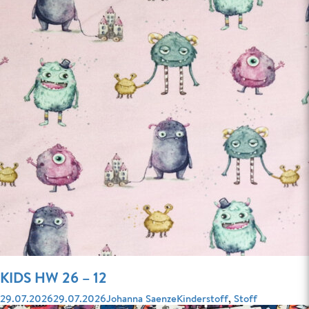
KIDS HW 26 – 12
Veröffentlicht
Autor
Kategorien
29.07.2026
29.07.2026
Johanna Saenze
Kinderstoff
,
Stoff